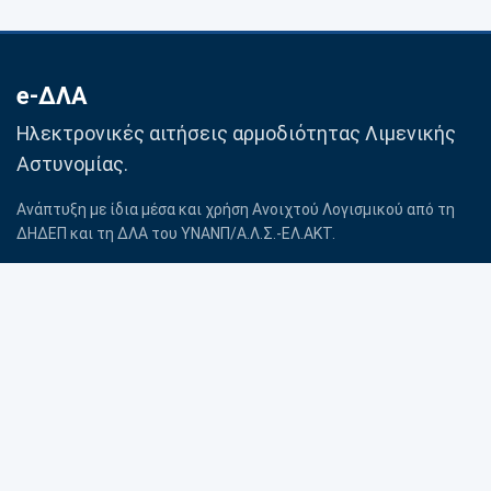
e-ΔΛΑ
Ηλεκτρονικές αιτήσεις αρμοδιότητας Λιμενικής
Αστυνομίας.
Ανάπτυξη με ίδια μέσα και χρήση Ανοιχτού Λογισμικού από τη
ΔΗΔΕΠ και τη ΔΛΑ του ΥΝΑΝΠ/Α.Λ.Σ.-ΕΛ.ΑΚΤ.
Βοήθεια
Προσωπικά δεδομένα
Επικοινωνία με Λιμενική
Πολιτική Cookies
Αρχή
Όροι χρήσης
© 2020–2026 ΛΣ-ΕΛΑΚΤ