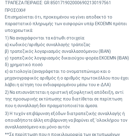
ΤΡΑΠΕΖΑ ΠΕΙΡΑΙΩΣ: GR 8501719020006902130197561
ΠΡΟΣΟΧΗ!
Επισημαίνεται ότι, προκειμένου να γίνει αποδεκτό το
παραστατικό πληρωμής των εισφορών υπέρ ΕΚΟΕΜΝ πρέπει
υποχρεωτικά:
1) Να αναγράφονται τα κάτωθι στοιχεία:
α) κωδικός/αριθμός συναλλαγής τράπεζας
β) τραπεζικός λογαριασμός συναλλασσόμενου (IBAN)
γ) τραπεζικός λογαριασμός δικαιούχου φορέα ΕΚΟΕΜΝ (IBAN)
δ) χρηματικό ποσό
ε) αιτιολογία (αναγράφεται το ονοματεπώνυμο και o
μηχανογραφικός αριθμός ή ο αριθμός πρωτοκόλλου που έχει
λάβει η αίτηση του ενδιαφερομένου μέσω του e-ΔΛΑ)
2) Να επισυνάπτεται η οριστική εξοφλητική απόδειξη, αντί
της προσωρινής εκτύπωσης που διατίθεται σε περίπτωση
που η συναλλαγή δεν πραγματοποιείται άμεσα.
3) Η τυχόν επιβάρυνση εξόδων διατραπεζικής συναλλαγής ή
οποιαδήποτε άλλη επιβάρυνση να βαρύνει εξ 'ολοκλήρου τον
συναλλασσόμενο και μόνο αυτόν.
**Σε περίπτωση που η ποικιλομορφία των εκτυπωμένων