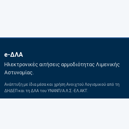
e-ΔΛΑ
Ηλεκτρονικές αιτήσεις αρμοδιότητας Λιμενικής
Αστυνομίας.
Ανάπτυξη με ίδια μέσα και χρήση Ανοιχτού Λογισμικού από τη
ΔΗΔΕΠ και τη ΔΛΑ του ΥΝΑΝΠ/Α.Λ.Σ.-ΕΛ.ΑΚΤ.
Βοήθεια
Προσωπικά δεδομένα
Επικοινωνία με Λιμενική
Πολιτική Cookies
Αρχή