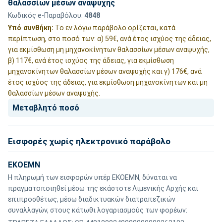
θαλασσίων μέσων αναψυχής
Κωδικός e-Παραβόλου:
4848
Υπό συνθήκη:
Το εν λόγω παράβολο ορίζεται, κατά
περίπτωση, στο ποσό των: α) 59€, ανά έτος ισχύος της άδειας,
για εκμίσθωση μη μηχανοκίνητων θαλασσίων μέσων αναψυχής,
β) 117€, ανά έτος ισχύος της άδειας, για εκμίσθωση
μηχανοκίνητων θαλασσίων μέσων αναψυχής και γ) 176€, ανά
έτος ισχύος της άδειας, για εκμίσθωση μηχανοκίνητων και μη
θαλασσίων μέσων αναψυχής.
Μεταβλητό ποσό
Εισφορές χωρίς ηλεκτρονικό παράβολο
ΕΚΟΕΜΝ
Η πληρωμή των εισφορών υπέρ ΕΚΟΕΜΝ, δύναται να
πραγματοποιηθεί μέσω της εκάστοτε Λιμενικής Αρχής και
επιπροσθέτως, μέσω διαδικτυακών διατραπεζικών
συναλλαγών, στους κάτωθι λογαριασμούς των φορέων: