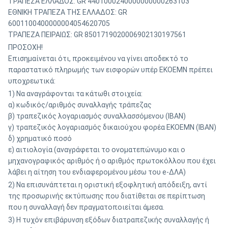
ΤΡΑΠΕΖΑ ΕΛΛΑΔΟΣ: GR 4401000240000000000263103
ΕΘΝΙΚΗ ΤΡΑΠΕΖΑ ΤΗΣ ΕΛΛΑΔΟΣ: GR
6001100400000004054620705
ΤΡΑΠΕΖΑ ΠΕΙΡΑΙΩΣ: GR 8501719020006902130197561
ΠΡΟΣΟΧΗ!
Επισημαίνεται ότι, προκειμένου να γίνει αποδεκτό το
παραστατικό πληρωμής των εισφορών υπέρ ΕΚΟΕΜΝ πρέπει
υποχρεωτικά:
1) Να αναγράφονται τα κάτωθι στοιχεία:
α) κωδικός/αριθμός συναλλαγής τράπεζας
β) τραπεζικός λογαριασμός συναλλασσόμενου (IBAN)
γ) τραπεζικός λογαριασμός δικαιούχου φορέα ΕΚΟΕΜΝ (IBAN)
δ) χρηματικό ποσό
ε) αιτιολογία (αναγράφεται το ονοματεπώνυμο και o
μηχανογραφικός αριθμός ή ο αριθμός πρωτοκόλλου που έχει
λάβει η αίτηση του ενδιαφερομένου μέσω του e-ΔΛΑ)
2) Να επισυνάπτεται η οριστική εξοφλητική απόδειξη, αντί
της προσωρινής εκτύπωσης που διατίθεται σε περίπτωση
που η συναλλαγή δεν πραγματοποιείται άμεσα.
3) Η τυχόν επιβάρυνση εξόδων διατραπεζικής συναλλαγής ή