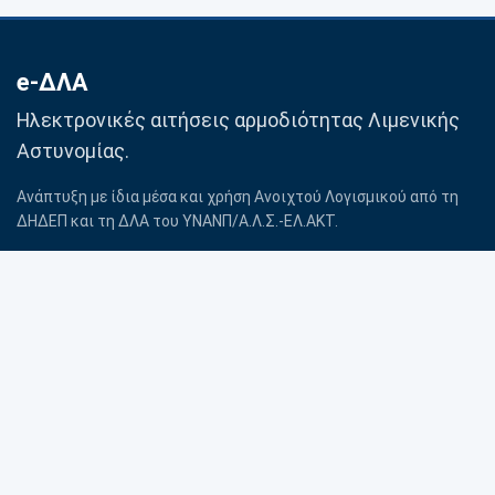
e-ΔΛΑ
Ηλεκτρονικές αιτήσεις αρμοδιότητας Λιμενικής
Αστυνομίας.
Ανάπτυξη με ίδια μέσα και χρήση Ανοιχτού Λογισμικού από τη
ΔΗΔΕΠ και τη ΔΛΑ του ΥΝΑΝΠ/Α.Λ.Σ.-ΕΛ.ΑΚΤ.
Βοήθεια
Προσωπικά δεδομένα
Επικοινωνία με Λιμενική
Πολιτική Cookies
Αρχή
Όροι χρήσης
© 2020–2026 ΛΣ-ΕΛΑΚΤ
Χρησιμοποιούνται μόνο τα απαραίτητα cookies.