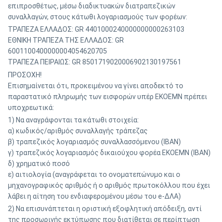
επιπροσθέτως, μέσω διαδικτυακών διατραπεζικών
συναλλαγών, στους κάτωθι λογαριασμούς των φορέων:
ΤΡΑΠΕΖΑ ΕΛΛΑΔΟΣ: GR 4401000240000000000263103
ΕΘΝΙΚΗ ΤΡΑΠΕΖΑ ΤΗΣ ΕΛΛΑΔΟΣ: GR
6001100400000004054620705
ΤΡΑΠΕΖΑ ΠΕΙΡΑΙΩΣ: GR 8501719020006902130197561
ΠΡΟΣΟΧΗ!
Επισημαίνεται ότι, προκειμένου να γίνει αποδεκτό το
παραστατικό πληρωμής των εισφορών υπέρ ΕΚΟΕΜΝ πρέπει
υποχρεωτικά:
1) Να αναγράφονται τα κάτωθι στοιχεία:
α) κωδικός/αριθμός συναλλαγής τράπεζας
β) τραπεζικός λογαριασμός συναλλασσόμενου (IBAN)
γ) τραπεζικός λογαριασμός δικαιούχου φορέα ΕΚΟΕΜΝ (IBAN)
δ) χρηματικό ποσό
ε) αιτιολογία (αναγράφεται το ονοματεπώνυμο και o
μηχανογραφικός αριθμός ή ο αριθμός πρωτοκόλλου που έχει
λάβει η αίτηση του ενδιαφερομένου μέσω του e-ΔΛΑ)
2) Να επισυνάπτεται η οριστική εξοφλητική απόδειξη, αντί
της προσωρινής εκτύπωσης που διατίθεται σε περίπτωση