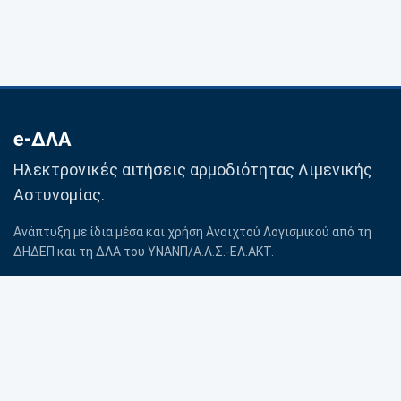
e-ΔΛΑ
Ηλεκτρονικές αιτήσεις αρμοδιότητας Λιμενικής
Αστυνομίας.
Ανάπτυξη με ίδια μέσα και χρήση Ανοιχτού Λογισμικού από τη
ΔΗΔΕΠ και τη ΔΛΑ του ΥΝΑΝΠ/Α.Λ.Σ.-ΕΛ.ΑΚΤ.
Βοήθεια
Προσωπικά δεδομένα
Επικοινωνία με Λιμενική
Πολιτική Cookies
Αρχή
Όροι χρήσης