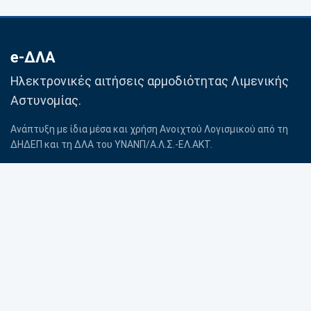
e-ΔΛΑ
Ηλεκτρονικές αιτήσεις αρμοδιότητας Λιμενικής
Αστυνομίας.
Ανάπτυξη με ίδια μέσα και χρήση Ανοιχτού Λογισμικού από τη
ΔΗΔΕΠ και τη ΔΛΑ του ΥΝΑΝΠ/Α.Λ.Σ.-ΕΛ.ΑΚΤ.
Βοήθεια
Προσωπικά δεδομένα
Επικοινωνία με Λιμενική
Πολιτική Cookies
Αρχή
Όροι χρήσης
© 2020–2026 ΛΣ-ΕΛΑΚΤ