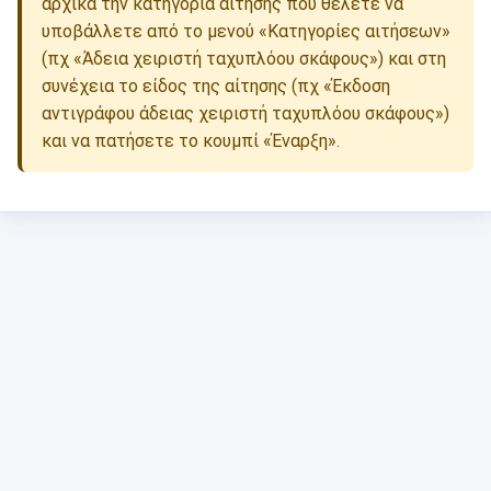
αρχικά την κατηγορία αίτησης που θέλετε να
υποβάλλετε από το μενού «Κατηγορίες αιτήσεων»
(πχ «Άδεια χειριστή ταχυπλόου σκάφους») και στη
συνέχεια το είδος της αίτησης (πχ «Έκδοση
αντιγράφου άδειας χειριστή ταχυπλόου σκάφους»)
και να πατήσετε το κουμπί «Έναρξη».