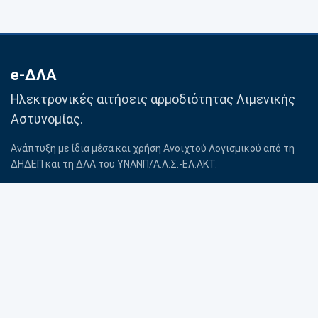
e-ΔΛΑ
Ηλεκτρονικές αιτήσεις αρμοδιότητας Λιμενικής
Αστυνομίας.
Ανάπτυξη με ίδια μέσα και χρήση Ανοιχτού Λογισμικού από τη
ΔΗΔΕΠ και τη ΔΛΑ του ΥΝΑΝΠ/Α.Λ.Σ.-ΕΛ.ΑΚΤ.
Βοήθεια
Προσωπικά δεδομένα
Επικοινωνία με Λιμενική
Πολιτική Cookies
Αρχή
Όροι χρήσης