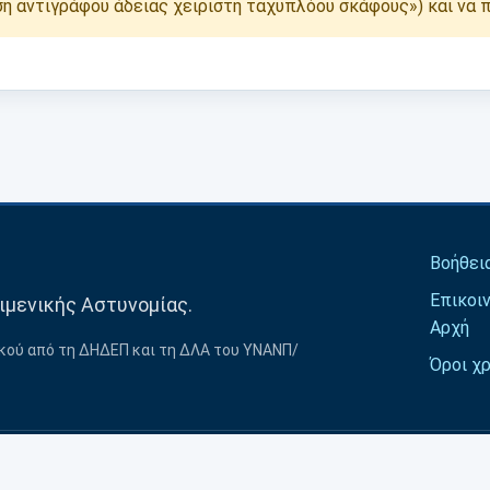
ση αντιγράφου άδειας χειριστή ταχυπλόου σκάφους») και να 
Βοήθει
Επικοιν
ιμενικής Αστυνομίας.
Αρχή
ικού από τη ΔΗΔΕΠ και τη ΔΛΑ του ΥΝΑΝΠ/
Όροι χ