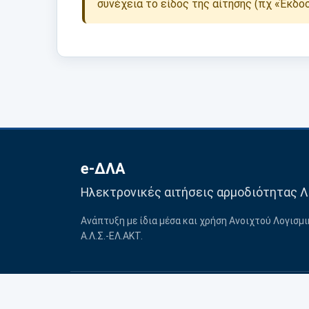
συνέχεια το είδος της αίτησης (πχ «Έκδο
e-ΔΛΑ
Ηλεκτρονικές αιτήσεις αρμοδιότητας Λ
Ανάπτυξη με ίδια μέσα και χρήση Ανοιχτού Λογισμ
Α.Λ.Σ.-ΕΛ.ΑΚΤ.
© 2020–2026 ΛΣ-ΕΛΑΚΤ