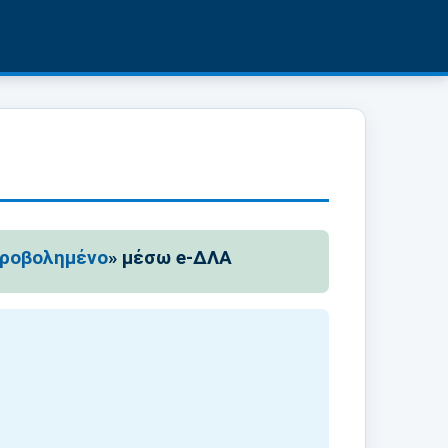
υροβολημένο
» μέσω e-ΔΛΑ
ε