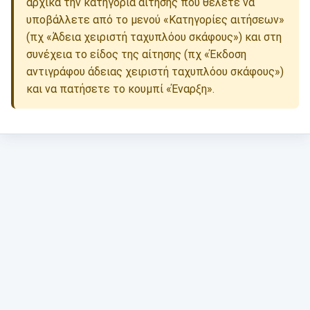
αρχικά την κατηγορία αίτησης που θέλετε να
υποβάλλετε από το μενού «Κατηγορίες αιτήσεων»
(πχ «Άδεια χειριστή ταχυπλόου σκάφους») και στη
συνέχεια το είδος της αίτησης (πχ «Έκδοση
αντιγράφου άδειας χειριστή ταχυπλόου σκάφους»)
και να πατήσετε το κουμπί «Έναρξη».