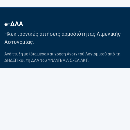
e-ΔΛΑ
Ηλεκτρονικές αιτήσεις αρμοδιότητας Λιμενικής
Αστυνομίας.
Ανάπτυξη με ίδια μέσα και χρήση Ανοιχτού Λογισμικού από τη
ΔΗΔΕΠ και τη ΔΛΑ του ΥΝΑΝΠ/Α.Λ.Σ.-ΕΛ.ΑΚΤ.
Βοήθεια
Προσωπικά δεδομένα
Επικοινωνία με Λιμενική
Πολιτική Cookies
Αρχή
Όροι χρήσης
© 2020–2026 ΛΣ-ΕΛΑΚΤ